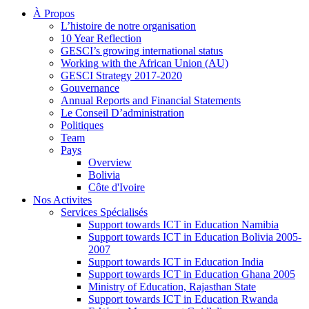
À Propos
L’histoire de notre organisation
10 Year Reflection
GESCI’s growing international status
Working with the African Union (AU)
GESCI Strategy 2017-2020
Gouvernance
Annual Reports and Financial Statements
Le Conseil D’administration
Politiques
Team
Pays
Overview
Bolivia
Côte d'Ivoire
Nos Activites
Services Spécialisés
Support towards ICT in Education Namibia
Support towards ICT in Education Bolivia 2005-
2007
Support towards ICT in Education India
Support towards ICT in Education Ghana 2005
Ministry of Education, Rajasthan State
Support towards ICT in Education Rwanda