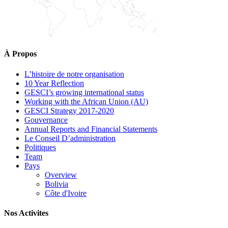
À Propos
L’histoire de notre organisation
10 Year Reflection
GESCI’s growing international status
Working with the African Union (AU)
GESCI Strategy 2017-2020
Gouvernance
Annual Reports and Financial Statements
Le Conseil D’administration
Politiques
Team
Pays
Overview
Bolivia
Côte d'Ivoire
Nos Activites