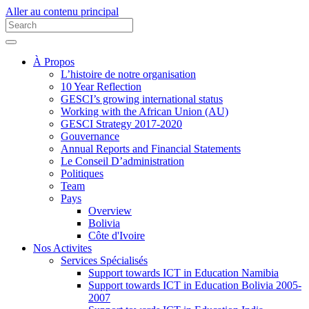
Aller au contenu principal
À Propos
L’histoire de notre organisation
10 Year Reflection
GESCI’s growing international status
Working with the African Union (AU)
GESCI Strategy 2017-2020
Gouvernance
Annual Reports and Financial Statements
Le Conseil D’administration
Politiques
Team
Pays
Overview
Bolivia
Côte d'Ivoire
Nos Activites
Services Spécialisés
Support towards ICT in Education Namibia
Support towards ICT in Education Bolivia 2005-
2007