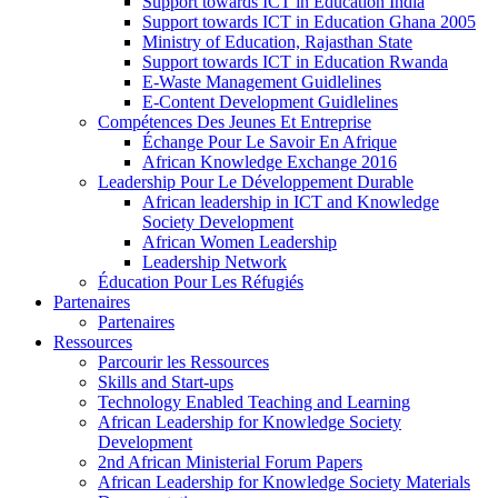
Support towards ICT in Education India
Support towards ICT in Education Ghana 2005
Ministry of Education, Rajasthan State
Support towards ICT in Education Rwanda
E-Waste Management Guidlelines
E-Content Development Guidlelines
Compétences Des Jeunes Et Entreprise
Échange Pour Le Savoir En Afrique
African Knowledge Exchange 2016
Leadership Pour Le Développement Durable
African leadership in ICT and Knowledge
Society Development
African Women Leadership
Leadership Network
Éducation Pour Les Réfugiés
Partenaires
Partenaires
Ressources
Parcourir les Ressources
Skills and Start-ups
Technology Enabled Teaching and Learning
African Leadership for Knowledge Society
Development
2nd African Ministerial Forum Papers
African Leadership for Knowledge Society Materials