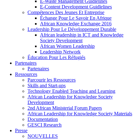
E-Waste Management Guidlelines
E-Content Development Guidlelines
Compétences Des Jeunes Et Entreprise
Échange Pour Le Savoir En Afrique
African Knowledge Exchange 2016
Leadership Pour Le Développement Durable
African leadership in ICT and Knowledge
Society Development
African Women Leadership
Leadership Network
Éducation Pour Les Réfugiés
Partenaires
Partenaires
Ressources
Parcourir les Ressources
Skills and Start-ups
Technology Enabled Teaching and Learning
African Leadership for Knowledge Society
Development
2nd African Ministerial Forum Papers
African Leadership for Knowledge Society Materials
Documentation
GESCI Research
Presse
NOUVELLES