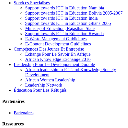
Services Spécialisés
Support towards ICT in Education Namibia
Support towards ICT in Education Bolivia 2005-2007
Support towards ICT in Education India
Support towards ICT in Education Ghana 2005
Ministry of Education, Rajasthan State
Support towards ICT in Education Rwanda
E-Waste Management Guidlelines
E-Content Development Guidlelines
Compétences Des Jeunes Et Entreprise
Échange Pour Le Savoir En Afrique
African Knowledge Exchange 2016
Leadership Pour Le Développement Durable
African leadership in ICT and Knowledge Society
Development
African Women Leadership
Leadership Network
Éducation Pour Les Réfugiés
Partenaires
Partenaires
Ressources