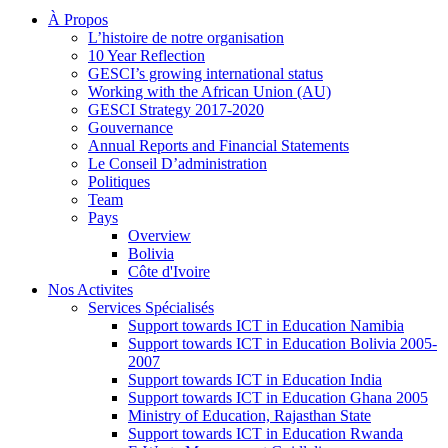
À Propos
L’histoire de notre organisation
10 Year Reflection
GESCI’s growing international status
Working with the African Union (AU)
GESCI Strategy 2017-2020
Gouvernance
Annual Reports and Financial Statements
Le Conseil D’administration
Politiques
Team
Pays
Overview
Bolivia
Côte d'Ivoire
Nos Activites
Services Spécialisés
Support towards ICT in Education Namibia
Support towards ICT in Education Bolivia 2005-
2007
Support towards ICT in Education India
Support towards ICT in Education Ghana 2005
Ministry of Education, Rajasthan State
Support towards ICT in Education Rwanda