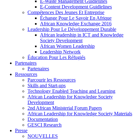
E-Waste Management Guidlelines
E-Content Development Guidlelines
Compétences Des Jeunes Et Entreprise
Échange Pour Le Savoir En Afrique
African Knowledge Exchange 2016
Leadership Pour Le Développement Durable
African leadership in ICT and Knowledge
Society Development
African Women Leadership
Leadership Network
Éducation Pour Les Réfugiés
Partenaires
Partenaires
Ressources
Parcourir les Ressources
Skills and Start-ups
Technology Enabled Teaching and Learning
African Leadership for Knowledge Society
Development
2nd African Ministerial Forum Papers
African Leadership for Knowledge Society Materials
Documentation
GESCI Research
Presse
NOUVELLES