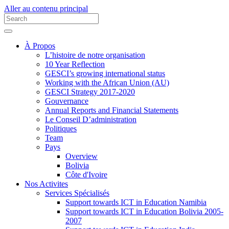
Aller au contenu principal
À Propos
L’histoire de notre organisation
10 Year Reflection
GESCI’s growing international status
Working with the African Union (AU)
GESCI Strategy 2017-2020
Gouvernance
Annual Reports and Financial Statements
Le Conseil D’administration
Politiques
Team
Pays
Overview
Bolivia
Côte d'Ivoire
Nos Activites
Services Spécialisés
Support towards ICT in Education Namibia
Support towards ICT in Education Bolivia 2005-
2007