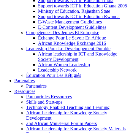
Support towards ICT in Education India
Support towards ICT in Education Ghana 2005
Ministry of Education, Rajasthan State
Support towards ICT in Education Rwanda
E-Waste Management Guidlelines
E-Content Development Guidlelines
Compétences Des Jeunes Et Entreprise
Échange Pour Le Savoir En Afrique
African Knowledge Exchange 2016
Leadership Pour Le Développement Durable
African leadership in ICT and Knowledge
Society Development
African Women Leadership
Leadership Network
Éducation Pour Les Réfugiés
Partenaires
Partenaires
Ressources
Parcourir les Ressources
Skills and Start-ups
Technology Enabled Teaching and Learning
African Leadership for Knowledge Society
Development
2nd African Ministerial Forum Papers
African Leadership for Knowledge Society Materials